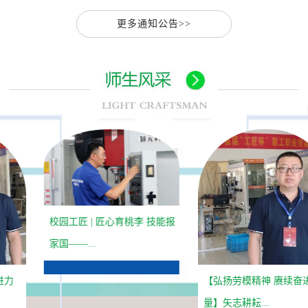
更多通知公告>>
校园工匠 | 匠心育桃李 技能报
家国——...
【弘扬劳模精神 赓续奋进力
量】矢志耕耘...