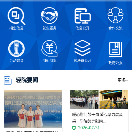
招生信息
就业服务
信息公开
合作交流
劳动教育
创新创业
预决算公开
政府公报
轻院要闻
更多+
暖心慰问鼓干劲 凝心聚力展风
采｜学院领导慰问...
2026-07-31