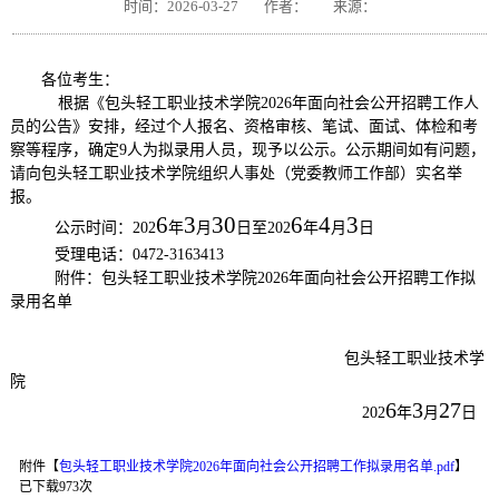
时间：2026-03-27
作者：
来源：
各位考生：
根据《包头轻工职业技术学院
2026年面向社会公开招聘工作人
员的公告》安排，经过个人报名、资格审核、笔试、面试、体检和考
察等程序，确定9人为拟录用人员，现予以公示。公示期间如有问题，
请向包头轻工职业技术学院组织人事处（党委教师工作部）实名举
报。
6
3
30
6
4
3
公示时间：
202
年
月
日至
202
年
月
日
受理电话：
0472-3163413
附件：包头轻工职业技术学院
2026年面向社会公开招聘工作拟
录用名单
包头轻工职业技术学
院
6
3
27
202
年
月
日
附件【
包头轻工职业技术学院2026年面向社会公开招聘工作拟录用名单.pdf
】
已下载
973
次